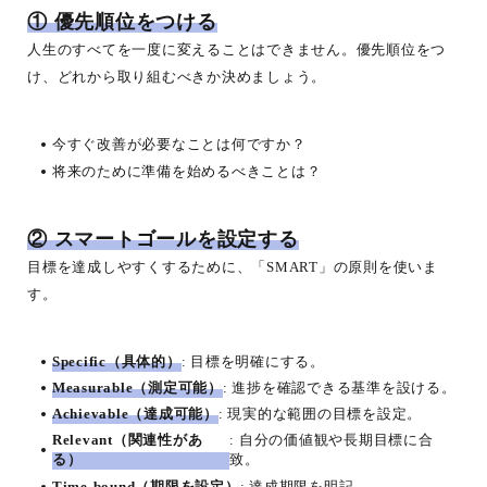
① 優先順位をつける
人生のすべてを一度に変えることはできません。優先順位をつ
け、どれから取り組むべきか決めましょう。
今すぐ改善が必要なことは何ですか？
将来のために準備を始めるべきことは？
② スマートゴールを設定する
目標を達成しやすくするために、「SMART」の原則を使いま
す。
Specific（具体的）
: 目標を明確にする。
Measurable（測定可能）
: 進捗を確認できる基準を設ける。
Achievable（達成可能）
: 現実的な範囲の目標を設定。
Relevant（関連性があ
: 自分の価値観や長期目標に合
る）
致。
Time-bound（期限を設定）
: 達成期限を明記。