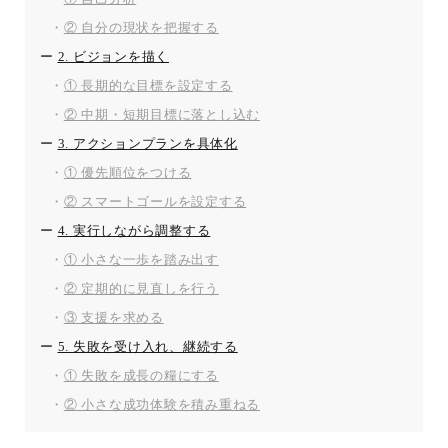
② 自分の現状を把握する
2. ビジョンを描く
① 長期的な目標を設定する
② 中期・短期目標に落とし込む
3. アクションプランを具体化
① 優先順位をつける
② スマートゴールを設定する
4. 実行しながら調整する
① 小さな一歩を踏み出す
② 定期的に見直しを行う
③ 支援を求める
5. 失敗を受け入れ、継続する
① 失敗を成長の糧にする
② 小さな成功体験を積み重ねる